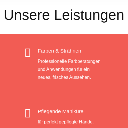
Unsere Leistungen

Farben & Strähnen
Professionelle Farbberatungen
und Anwendungen für ein
neues, frisches Aussehen.

Pflegende Maniküre
für perfekt gepflegte Hände.